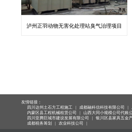
泸州正羽动物无害化处理站臭气治理项目
友情链接：
四川达州土石方工程施工
|
成都融科信科技有限公司
|
内蒙区县工程机械租赁公司
|
山西大同小规模公司代账
四川亚腾巨城市建设发展有限公司
|
银川区县家具五金
成都税务筹划
|
农业科技公司
|