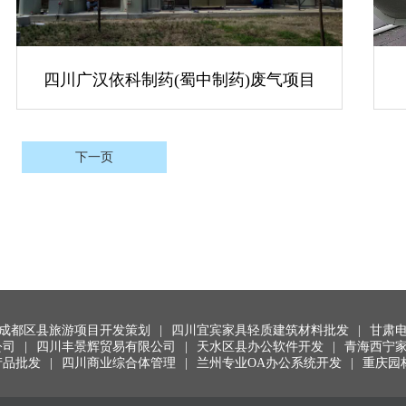
四川广汉依科制药(蜀中制药)废气项目
下一页
成都区县旅游项目开发策划
|
四川宜宾家具轻质建筑材料批发
|
甘肃
公司
|
四川丰景辉贸易有限公司
|
天水区县办公软件开发
|
青海西宁
产品批发
|
四川商业综合体管理
|
兰州专业OA办公系统开发
|
重庆园