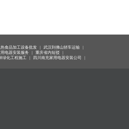
电热食品加工设备批发
|
武汉到佛山轿车运输
|
家用电器安装服务
|
重庆省内短驳
|
林绿化工程施工
|
四川南充家用电器安装公司
|